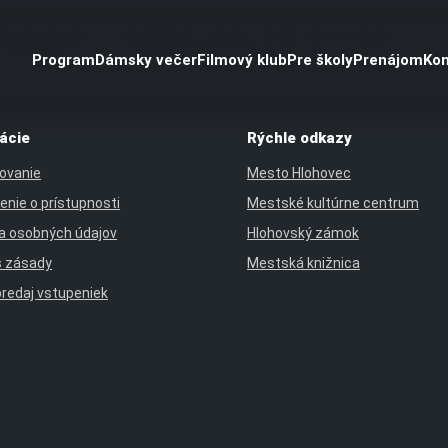
 kúziel – 2026-06-25 21:30
Program
Dámsky večer
Filmový klub
Pre školy
Prenájom
Kon
ácie
Rýchle odkazy
ovanie
Mesto Hlohovec
enie o prístupnosti
Mestské kultúrne centrum
a osobných údajov
Hlohovský zámok
s zásady
Mestská knižnica
predaj vstupeniek