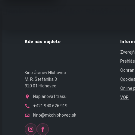
Preskočiť
Janko a Marienka: Strážcovia
na
obsah
Kde nás nájdete
Inform
Zverejň
Prehlás
Ochran
Kino Úsmev Hlohovec
Cookie
M. R. Štefánika 3
920 01 Hlohovec
Online 
Naplánovať trasu
VOP
+421 940 626 919
kino@mkchlohovec.sk