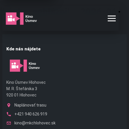
Preskočiť
Láska, neblázni! – 2026-06-
na
obsah
26 21:30
Kde nás nájdete
Kino Úsmev Hlohovec
M. R. Štefánika 3
920 01 Hlohovec
Naplánovať trasu
+421 940 626 919
kino@mkchlohovec.sk