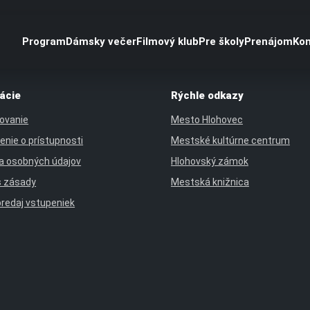
Program
Dámsky večer
Filmový klub
Pre školy
Prenájom
Kon
ácie
Rýchle odkazy
ovanie
Mesto Hlohovec
enie o prístupnosti
Mestské kultúrne centrum
a osobných údajov
Hlohovský zámok
s zásady
Mestská knižnica
predaj vstupeniek