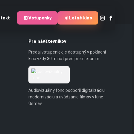
takt
Vstupenky
Letné kino
Pre návštevníkov
Predaj vstupeniek je dostupný v pokladni
kina vždy 30 minút pred premietaním.
Audiovizuálny fond podporil digitalizáciu,
modernizáciu a uvádzanie filmov v Kine
Úsmev.