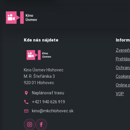
Preskočiť
Pozvanie – 2026-07-03 19:30
na
obsah
Kde nás nájdete
Inform
Zverejň
Prehlás
Ochran
Kino Úsmev Hlohovec
Cookie
M. R. Štefánika 3
920 01 Hlohovec
Online 
Naplánovať trasu
VOP
+421 940 626 919
kino@mkchlohovec.sk