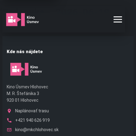
Preskočiť
Srdcovka – 2026-06-19
na
obsah
17:00
Kde nás nájdete
Kino Úsmev Hlohovec
M. R. Štefánika 3
920 01 Hlohovec
Naplánovať trasu
+421 940 626 919
kino@mkchlohovec.sk