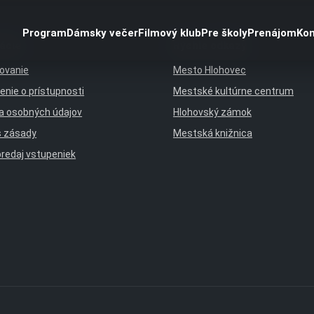
Program
Dámsky večer
Filmový klub
Pre školy
Prenájom
Kon
ácie
Rýchle odkazy
ovanie
Mesto Hlohovec
enie o prístupnosti
Mestské kultúrne centrum
a osobných údajov
Hlohovský zámok
s zásady
Mestská knižnica
predaj vstupeniek