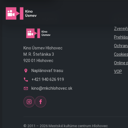
Preskočiť
na
obsah
Kde nás nájdete
Inform
Zverejň
Prehlás
Ochran
Kino Úsmev Hlohovec
Cookie
M. R. Štefánika 3
920 01 Hlohovec
Online 
Naplánovať trasu
VOP
+421 940 626 919
kino@mkchlohovec.sk
© 2011 – 2026 Mestské kultúrne centrum Hlohovec