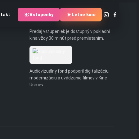
takt
Vstupenky
Letné kino
Pre návštevníkov
Predaj vstupeniek je dostupný v pokladni
kina vždy 30 minút pred premietaním.
Audiovizuálny fond podporil digitalizáciu,
modernizáciu a uvádzanie filmov v Kine
Úsmev.