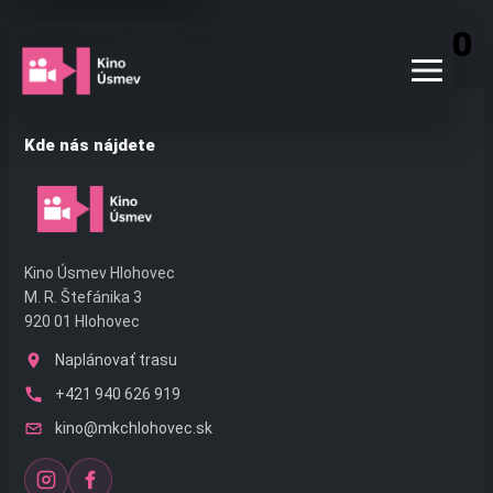
Preskočiť
Michael – 2026-08-02 19:00
na
obsah
Kde nás nájdete
Kino Úsmev Hlohovec
M. R. Štefánika 3
920 01 Hlohovec
Naplánovať trasu
+421 940 626 919
kino@mkchlohovec.sk