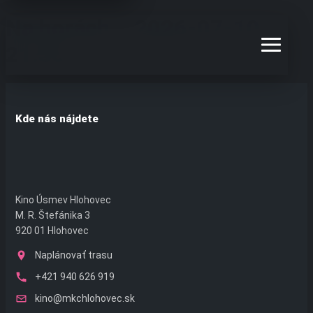
Preskočiť
Na horách – 2026-07-10
na
obsah
21:30
Kde nás nájdete
Kino Úsmev Hlohovec
M. R. Štefánika 3
920 01 Hlohovec
Naplánovať trasu
+421 940 626 919
kino@mkchlohovec.sk