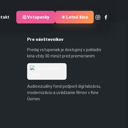
takt
Vstupenky
Letné kino
Pre návštevníkov
Predaj vstupeniek je dostupný v pokladni
kina vždy 30 minút pred premietaním.
Audiovizuálny fond podporil digitalizáciu,
modernizáciu a uvádzanie filmov v Kine
Úsmev.