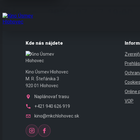
Preskočiť
Odysea – 2026-07-17 19:00
na
obsah
Kde nás nájdete
Inform
Zverejň
Prehlás
Kino Úsmev Hlohovec
Ochran
M. R. Štefánika 3
Cookie
920 01 Hlohovec
Online 
Naplánovať trasu
VOP
+421 940 626 919
kino@mkchlohovec.sk