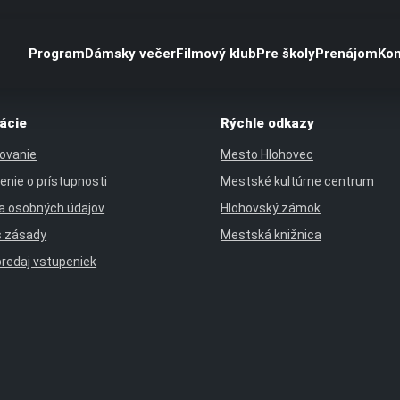
Program
Dámsky večer
Filmový klub
Pre školy
Prenájom
Kon
ácie
Rýchle odkazy
ovanie
Mesto Hlohovec
enie o prístupnosti
Mestské kultúrne centrum
a osobných údajov
Hlohovský zámok
s zásady
Mestská knižnica
predaj vstupeniek