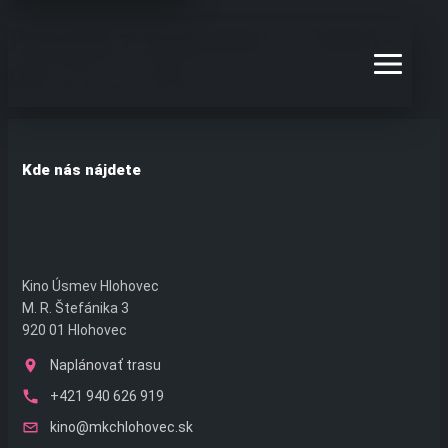
Preskočiť
Parazit z mrazáku – 2026-
na
obsah
06-27 21:30
Kde nás nájdete
Kino Úsmev Hlohovec
M. R. Štefánika 3
920 01 Hlohovec
Naplánovať trasu
+421 940 626 919
kino@mkchlohovec.sk