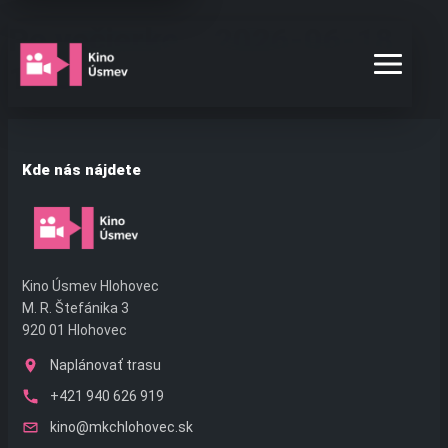
Preskočiť
Po večierke – 2026-06-18
na
obsah
19:00
Kde nás nájdete
Kino Úsmev Hlohovec
M. R. Štefánika 3
920 01 Hlohovec
Naplánovať trasu
+421 940 626 919
kino@mkchlohovec.sk