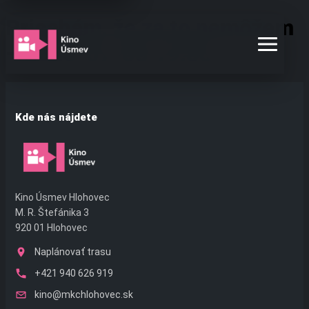
Preskočiť
Prisahám, že za to nemôžem
na
obsah
– 2026-07-08 19:30
Kde nás nájdete
Kino Úsmev Hlohovec
M. R. Štefánika 3
920 01 Hlohovec
Naplánovať trasu
+421 940 626 919
kino@mkchlohovec.sk